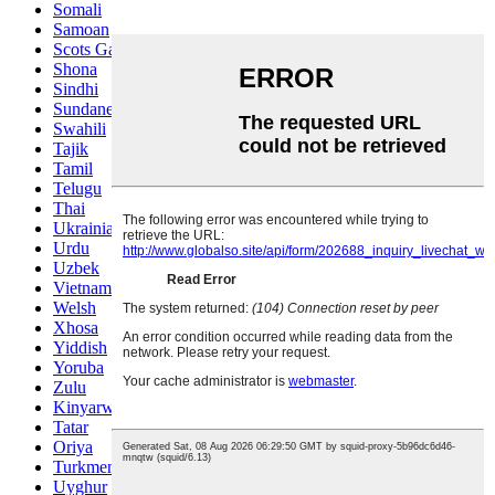
Somali
Samoan
Scots Gaelic
Shona
Sindhi
Sundanese
Swahili
Tajik
Tamil
Telugu
Thai
Ukrainian
Urdu
Uzbek
Vietnamese
Welsh
Xhosa
Yiddish
Yoruba
Zulu
Kinyarwanda
Tatar
Oriya
Turkmen
Uyghur