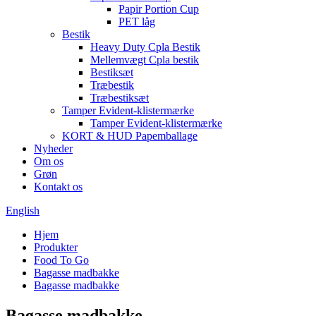
Papir Portion Cup
PET låg
Bestik
Heavy Duty Cpla Bestik
Mellemvægt Cpla bestik
Bestiksæt
Træbestik
Træbestiksæt
Tamper Evident-klistermærke
Tamper Evident-klistermærke
KORT & HUD Papemballage
Nyheder
Om os
Grøn
Kontakt os
English
Hjem
Produkter
Food To Go
Bagasse madbakke
Bagasse madbakke
Bagasse madbakke