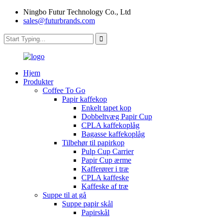
Ningbo Futur Technology Co., Ltd
sales@futurbrands.com
Hjem
Produkter
Coffee To Go
Papir kaffekop
Enkelt tapet kop
Dobbeltvæg Papir Cup
CPLA kaffekoplåg
Bagasse kaffekoplåg
Tilbehør til papirkop
Pulp Cup Carrier
Papir Cup ærme
Kafferører i træ
CPLA kaffeske
Kaffeske af træ
Suppe til at gå
Suppe papir skål
Papirskål