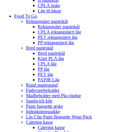
Is papirkop
CPLA isske
Låg til iskop
Food To Go
Rektangulær papirskål
Rektangulær papirskål
CPLA rektangulært låg
PET rektangulært låg
PP rektangulært låg
Bred papirskål
Bred papirskål
Klart PLA låg
CPLA låg
PP låg
PET låg
PAPIR Låg
Rund papirspand
Fødevarebeholder
Madbeholder med Pla-vindue
Sandwich kile
Papir baguette æske
Indpakningspakke
Lås Clip Papir Baguette Wrap Pack
Catering kasse
Catering kasse