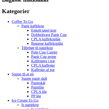
Kategorier
Coffee To Go
Papir kaffekop
Enkelt tapet kop
Dobbeltvæg Papir Cup
CPLA kaffekoplåg
Bagasse kaffekoplåg
Tilbehør til papirkop
Pulp Cup Carrier
Papir Cup ærme
Kafferører i træ
CPLA kaffeske
Kaffeske af træ
Suppe til at gå
Suppe papir skål
Papirskål
Papirlåg
CPLA låg
PP låg
Ice Cream To Go
Is papirkop