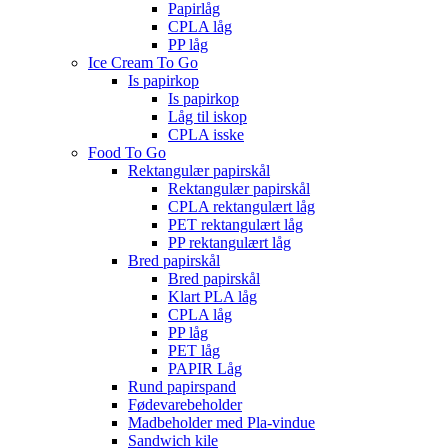
Papirlåg
CPLA låg
PP låg
Ice Cream To Go
Is papirkop
Is papirkop
Låg til iskop
CPLA isske
Food To Go
Rektangulær papirskål
Rektangulær papirskål
CPLA rektangulært låg
PET rektangulært låg
PP rektangulært låg
Bred papirskål
Bred papirskål
Klart PLA låg
CPLA låg
PP låg
PET låg
PAPIR Låg
Rund papirspand
Fødevarebeholder
Madbeholder med Pla-vindue
Sandwich kile