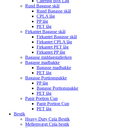
Catering Box Låg
Rund Bagasse skål
Rund Bagasse skål
CPLA låg
PP låg
PET låg
Firkantet Bagasse skål
Firkantet Bagasse skål
Firkantet CPLA låg
Firkantet PET låg
Firkantet PP låg
Bagasse middagstallerken
Bagasse madbakke
Bagasse madbakke
PET låg
Bagasse Portionspakke
PP låg
Bagasse Portionspakke
PET låg
Papir Portion Cup
Papir Portion Cup
PET låg
Bestik
Heavy Duty Cpla Bestik
Mellemvægt Cpla bestik