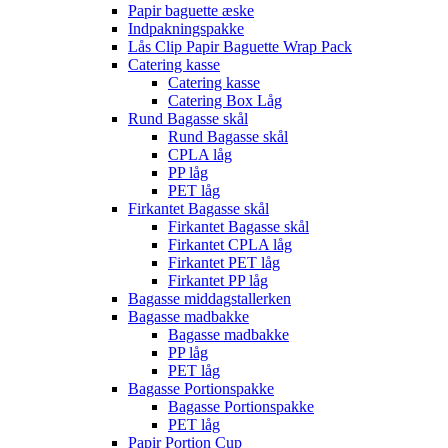
Papir baguette æske
Indpakningspakke
Lås Clip Papir Baguette Wrap Pack
Catering kasse
Catering kasse
Catering Box Låg
Rund Bagasse skål
Rund Bagasse skål
CPLA låg
PP låg
PET låg
Firkantet Bagasse skål
Firkantet Bagasse skål
Firkantet CPLA låg
Firkantet PET låg
Firkantet PP låg
Bagasse middagstallerken
Bagasse madbakke
Bagasse madbakke
PP låg
PET låg
Bagasse Portionspakke
Bagasse Portionspakke
PET låg
Papir Portion Cup