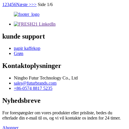
1
2
3
4
5
6
Næste >
>>
Side 1/6
kunde support
papir kaffekop
Grøn
Kontaktoplysninger
Ningbo Futur Technology Co., Ltd
sales@futurbrands.com
+86-0574 8817 5235
Nyhedsbreve
For forespørgsler om vores produkter eller prisliste, bedes du
efterlade din e-mail til os, og vi vil kontakte os inden for 24 timer.
Abonner