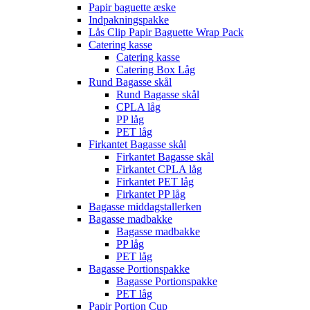
Papir baguette æske
Indpakningspakke
Lås Clip Papir Baguette Wrap Pack
Catering kasse
Catering kasse
Catering Box Låg
Rund Bagasse skål
Rund Bagasse skål
CPLA låg
PP låg
PET låg
Firkantet Bagasse skål
Firkantet Bagasse skål
Firkantet CPLA låg
Firkantet PET låg
Firkantet PP låg
Bagasse middagstallerken
Bagasse madbakke
Bagasse madbakke
PP låg
PET låg
Bagasse Portionspakke
Bagasse Portionspakke
PET låg
Papir Portion Cup