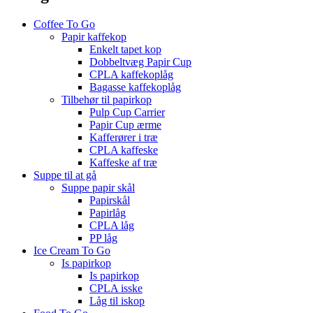
Coffee To Go
Papir kaffekop
Enkelt tapet kop
Dobbeltvæg Papir Cup
CPLA kaffekoplåg
Bagasse kaffekoplåg
Tilbehør til papirkop
Pulp Cup Carrier
Papir Cup ærme
Kafferører i træ
CPLA kaffeske
Kaffeske af træ
Suppe til at gå
Suppe papir skål
Papirskål
Papirlåg
CPLA låg
PP låg
Ice Cream To Go
Is papirkop
Is papirkop
CPLA isske
Låg til iskop