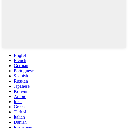
English
French
German
Portuguese
Spanish
Russian
Japanese
Korean
Arabic
Irish
Greek
Turkish
Italian
Danish
Romanian