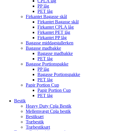
CPLA låg
PP låg
PET låg
Firkantet Bagasse skål
Firkantet Bagasse skål
Firkantet CPLA låg
Firkantet PET låg
Firkantet PP låg
Bagasse middagstallerken
Bagasse madbakke
Bagasse madbakke
PET låg
Bagasse Portionspakke
PP låg
Bagasse Portionspakke
PET låg
Papir Portion Cup
Papir Portion Cup
PET låg
Bestik
Heavy Duty Cpla Bestik
Mellemvægt Cpla bestik
Bestiksæt
Træbestik
Træbestiksæt