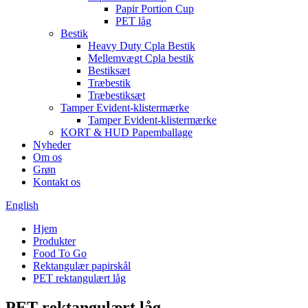
Papir Portion Cup
PET låg
Bestik
Heavy Duty Cpla Bestik
Mellemvægt Cpla bestik
Bestiksæt
Træbestik
Træbestiksæt
Tamper Evident-klistermærke
Tamper Evident-klistermærke
KORT & HUD Papemballage
Nyheder
Om os
Grøn
Kontakt os
English
Hjem
Produkter
Food To Go
Rektangulær papirskål
PET rektangulært låg
PET rektangulært låg