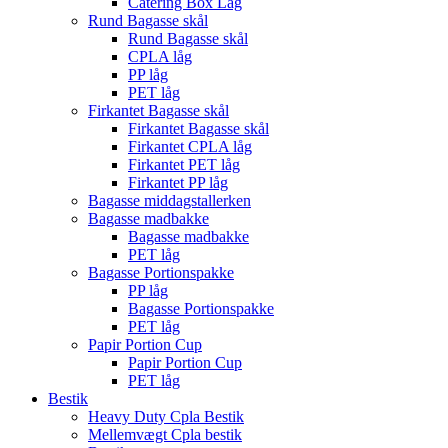
Catering Box Låg
Rund Bagasse skål
Rund Bagasse skål
CPLA låg
PP låg
PET låg
Firkantet Bagasse skål
Firkantet Bagasse skål
Firkantet CPLA låg
Firkantet PET låg
Firkantet PP låg
Bagasse middagstallerken
Bagasse madbakke
Bagasse madbakke
PET låg
Bagasse Portionspakke
PP låg
Bagasse Portionspakke
PET låg
Papir Portion Cup
Papir Portion Cup
PET låg
Bestik
Heavy Duty Cpla Bestik
Mellemvægt Cpla bestik