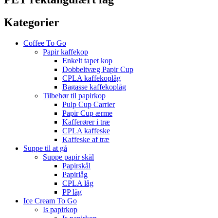
Kategorier
Coffee To Go
Papir kaffekop
Enkelt tapet kop
Dobbeltvæg Papir Cup
CPLA kaffekoplåg
Bagasse kaffekoplåg
Tilbehør til papirkop
Pulp Cup Carrier
Papir Cup ærme
Kafferører i træ
CPLA kaffeske
Kaffeske af træ
Suppe til at gå
Suppe papir skål
Papirskål
Papirlåg
CPLA låg
PP låg
Ice Cream To Go
Is papirkop