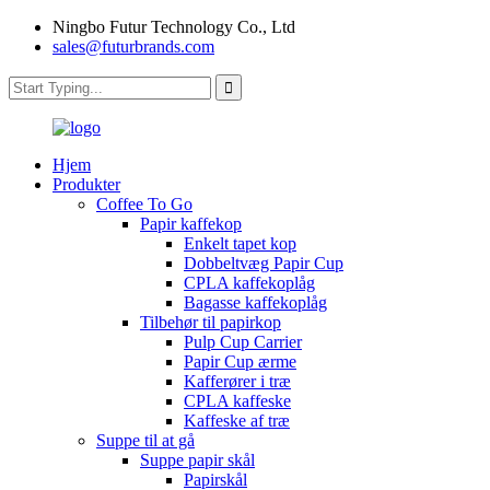
Ningbo Futur Technology Co., Ltd
sales@futurbrands.com
Hjem
Produkter
Coffee To Go
Papir kaffekop
Enkelt tapet kop
Dobbeltvæg Papir Cup
CPLA kaffekoplåg
Bagasse kaffekoplåg
Tilbehør til papirkop
Pulp Cup Carrier
Papir Cup ærme
Kafferører i træ
CPLA kaffeske
Kaffeske af træ
Suppe til at gå
Suppe papir skål
Papirskål