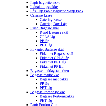
Papir baguette æske
Indpakningspakke
Lås Clip Papir Baguette Wrap Pack
Catering kasse
Catering kasse
Catering Box Låg
Rund Bagasse skål
Rund Bagasse skål
CPLA låg
PP låg
PET låg
Firkantet Bagasse skål
Firkantet Bagasse skål
Firkantet CPLA låg
Firkantet PET låg
Firkantet PP låg
Bagasse middagstallerken
Bagasse madbakke
Bagasse madbakke
PP låg
PET låg
Bagasse Portionspakke
Bagasse Portionspakke
PET låg
Papir Portion Cup