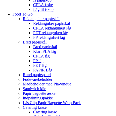
Is papirkop
CPLA isske
Låg til iskop
Food To Go
Rektangulær papirskål
Rektangulær papirskål
CPLA rektangulært låg
PET rektangulært låg
PP rektangulært låg
Bred papirskål
Bred papirskål
Klart PLA låg
CPLA låg
PP låg
PET låg
PAPIR Låg
Rund papirspand
Fødevarebeholder
Madbeholder med Pla-vindue
Sandwich kile
Papir baguette æske
Indpakningspakke
Lås Clip Papir Baguette Wrap Pack
Catering kasse
Catering kasse