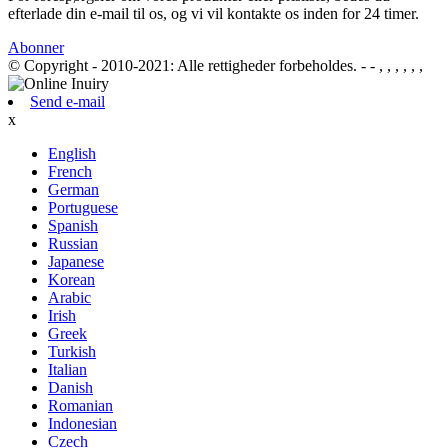
efterlade din e-mail til os, og vi vil kontakte os inden for 24 timer.
Abonner
© Copyright - 2010-2021: Alle rettigheder forbeholdes.
- - , , , , , ,
Send e-mail
x
English
French
German
Portuguese
Spanish
Russian
Japanese
Korean
Arabic
Irish
Greek
Turkish
Italian
Danish
Romanian
Indonesian
Czech