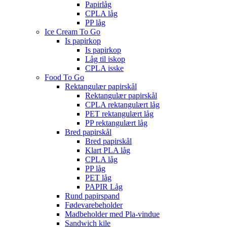
Papirlåg
CPLA låg
PP låg
Ice Cream To Go
Is papirkop
Is papirkop
Låg til iskop
CPLA isske
Food To Go
Rektangulær papirskål
Rektangulær papirskål
CPLA rektangulært låg
PET rektangulært låg
PP rektangulært låg
Bred papirskål
Bred papirskål
Klart PLA låg
CPLA låg
PP låg
PET låg
PAPIR Låg
Rund papirspand
Fødevarebeholder
Madbeholder med Pla-vindue
Sandwich kile