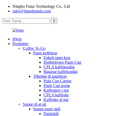
Ningbo Futur Technology Co., Ltd
sales@futurbrands.com
Hjem
Produkter
Coffee To Go
Papir kaffekop
Enkelt tapet kop
Dobbeltvæg Papir Cup
CPLA kaffekoplåg
Bagasse kaffekoplåg
Tilbehør til papirkop
Pulp Cup Carrier
Papir Cup ærme
Kafferører i træ
CPLA kaffeske
Kaffeske af træ
Suppe til at gå
Suppe papir skål
Papirskål