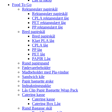
Låg til iskop
Food To Go
Rektangulær papirskål
Rektangulær papirskål
CPLA rektangulært låg
PET rektangulært låg
PP rektangulært låg
Bred papirskål
Bred papirskål
Klart PLA låg
CPLA låg
PP låg
PET låg
PAPIR Låg
Rund papirspand
Fødevarebeholder
Madbeholder med Pla-vindue
Sandwich kile
Papir baguette æske
Indpakningspakke
Lås Clip Papir Baguette Wrap Pack
Catering kasse
Catering kasse
Catering Box Låg
Rund Bagasse skål