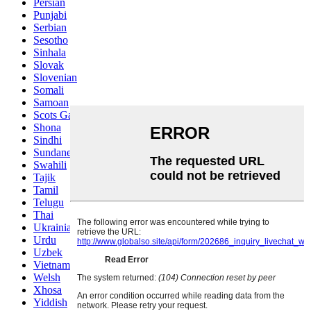
Persian
Punjabi
Serbian
Sesotho
Sinhala
Slovak
Slovenian
Somali
Samoan
Scots Gaelic
Shona
Sindhi
Sundanese
Swahili
Tajik
Tamil
Telugu
Thai
Ukrainian
Urdu
Uzbek
Vietnamese
Welsh
Xhosa
Yiddish