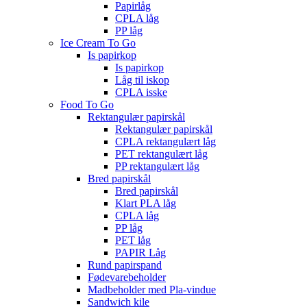
Papirlåg
CPLA låg
PP låg
Ice Cream To Go
Is papirkop
Is papirkop
Låg til iskop
CPLA isske
Food To Go
Rektangulær papirskål
Rektangulær papirskål
CPLA rektangulært låg
PET rektangulært låg
PP rektangulært låg
Bred papirskål
Bred papirskål
Klart PLA låg
CPLA låg
PP låg
PET låg
PAPIR Låg
Rund papirspand
Fødevarebeholder
Madbeholder med Pla-vindue
Sandwich kile