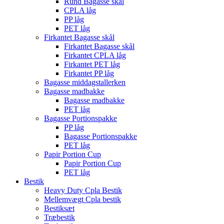
Rund Bagasse skål
CPLA låg
PP låg
PET låg
Firkantet Bagasse skål
Firkantet Bagasse skål
Firkantet CPLA låg
Firkantet PET låg
Firkantet PP låg
Bagasse middagstallerken
Bagasse madbakke
Bagasse madbakke
PET låg
Bagasse Portionspakke
PP låg
Bagasse Portionspakke
PET låg
Papir Portion Cup
Papir Portion Cup
PET låg
Bestik
Heavy Duty Cpla Bestik
Mellemvægt Cpla bestik
Bestiksæt
Træbestik