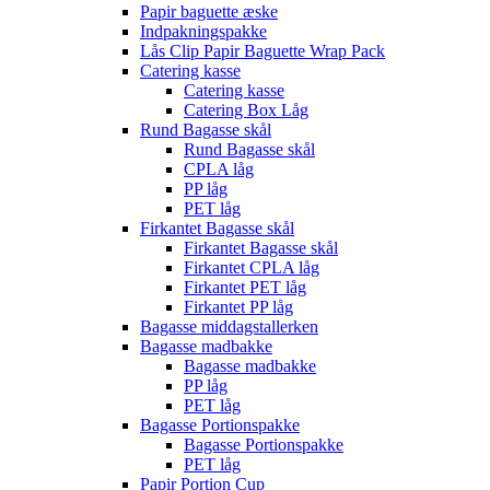
Papir baguette æske
Indpakningspakke
Lås Clip Papir Baguette Wrap Pack
Catering kasse
Catering kasse
Catering Box Låg
Rund Bagasse skål
Rund Bagasse skål
CPLA låg
PP låg
PET låg
Firkantet Bagasse skål
Firkantet Bagasse skål
Firkantet CPLA låg
Firkantet PET låg
Firkantet PP låg
Bagasse middagstallerken
Bagasse madbakke
Bagasse madbakke
PP låg
PET låg
Bagasse Portionspakke
Bagasse Portionspakke
PET låg
Papir Portion Cup