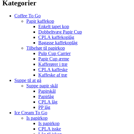
Kategorier
Coffee To Go
Papir kaffekop
Enkelt tapet kop
Dobbeltvæg Papir Cup
CPLA kaffekoplåg
Bagasse kaffekoplåg
Tilbehør til papirkop
Pulp Cup Carrier
Papir Cup ærme
Kafferører i træ
CPLA kaffeske
Kaffeske af træ
Suppe til at gå
Suppe papir skål
Papirskål
Papirlåg
CPLA låg
PP låg
Ice Cream To Go
Is papirkop
Is papirkop
CPLA isske