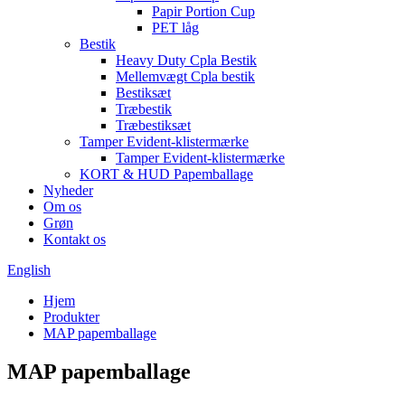
Papir Portion Cup
PET låg
Bestik
Heavy Duty Cpla Bestik
Mellemvægt Cpla bestik
Bestiksæt
Træbestik
Træbestiksæt
Tamper Evident-klistermærke
Tamper Evident-klistermærke
KORT & HUD Papemballage
Nyheder
Om os
Grøn
Kontakt os
English
Hjem
Produkter
MAP papemballage
MAP papemballage