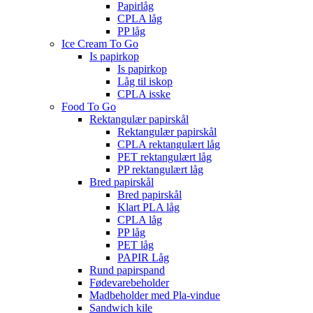
Papirlåg
CPLA låg
PP låg
Ice Cream To Go
Is papirkop
Is papirkop
Låg til iskop
CPLA isske
Food To Go
Rektangulær papirskål
Rektangulær papirskål
CPLA rektangulært låg
PET rektangulært låg
PP rektangulært låg
Bred papirskål
Bred papirskål
Klart PLA låg
CPLA låg
PP låg
PET låg
PAPIR Låg
Rund papirspand
Fødevarebeholder
Madbeholder med Pla-vindue
Sandwich kile