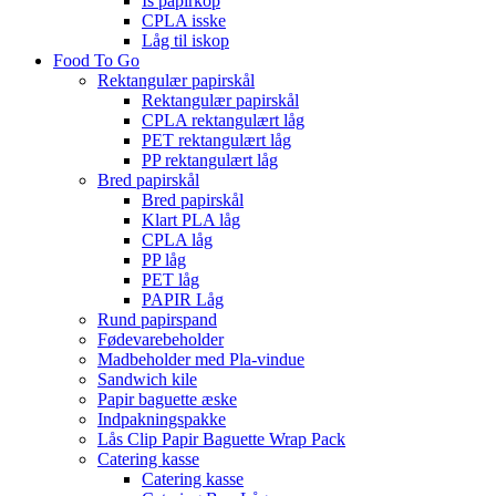
Is papirkop
CPLA isske
Låg til iskop
Food To Go
Rektangulær papirskål
Rektangulær papirskål
CPLA rektangulært låg
PET rektangulært låg
PP rektangulært låg
Bred papirskål
Bred papirskål
Klart PLA låg
CPLA låg
PP låg
PET låg
PAPIR Låg
Rund papirspand
Fødevarebeholder
Madbeholder med Pla-vindue
Sandwich kile
Papir baguette æske
Indpakningspakke
Lås Clip Papir Baguette Wrap Pack
Catering kasse
Catering kasse