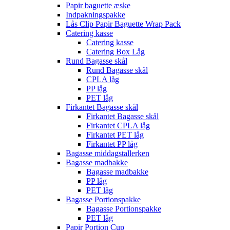
Papir baguette æske
Indpakningspakke
Lås Clip Papir Baguette Wrap Pack
Catering kasse
Catering kasse
Catering Box Låg
Rund Bagasse skål
Rund Bagasse skål
CPLA låg
PP låg
PET låg
Firkantet Bagasse skål
Firkantet Bagasse skål
Firkantet CPLA låg
Firkantet PET låg
Firkantet PP låg
Bagasse middagstallerken
Bagasse madbakke
Bagasse madbakke
PP låg
PET låg
Bagasse Portionspakke
Bagasse Portionspakke
PET låg
Papir Portion Cup