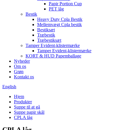
Papir Portion Cup
PET låg
Bestik
Heavy Duty Cpla Bestik
Mellemvægt Cpla bestik
Bestiksæt
Træbestik
Træbestiksæt
Tamper Evident-klistermærke
Tamper Evident-klistermærke
KORT & HUD Papemballage
Nyheder
Om os
Grøn
Kontakt os
English
Hjem
Produkter
Suppe til at gå
Suppe papir skål
CPLA låg
CPLA låg