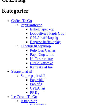
Kategorier
Coffee To Go
Papir kaffekop
Enkelt tapet kop
Dobbeltvæg Papir Cup
CPLA kaffekoplåg
Bagasse kaffekoplåg
Tilbehør til papirkop
Pulp Cup Carrier
Papir Cup ærme
Kafferører i træ
CPLA kaffeske
Kaffeske af træ
Suppe til at gå
Suppe papir skål
Papirskål
Papirlåg
CPLA låg
PP låg
Ice Cream To Go
Is papirkop