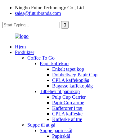
Ningbo Futur Technology Co., Ltd
sales@futurbrands.com
Hjem
Produkter
Coffee To Go
Papir kaffekop
Enkelt tapet kop
Dobbeltvæg Papir Cup
CPLA kaffekoplåg
Bagasse kaffekoplåg
Tilbehør til papirkop
Pulp Cup Carrier
Papir Cup ærme
Kafferører i træ
CPLA kaffeske
Kaffeske af træ
Suppe til at gå
Suppe papir skål
Papirskål