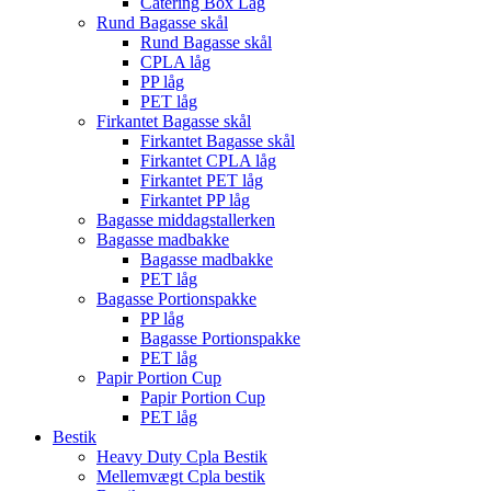
Catering Box Låg
Rund Bagasse skål
Rund Bagasse skål
CPLA låg
PP låg
PET låg
Firkantet Bagasse skål
Firkantet Bagasse skål
Firkantet CPLA låg
Firkantet PET låg
Firkantet PP låg
Bagasse middagstallerken
Bagasse madbakke
Bagasse madbakke
PET låg
Bagasse Portionspakke
PP låg
Bagasse Portionspakke
PET låg
Papir Portion Cup
Papir Portion Cup
PET låg
Bestik
Heavy Duty Cpla Bestik
Mellemvægt Cpla bestik