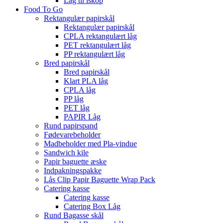
Låg til iskop
Food To Go
Rektangulær papirskål
Rektangulær papirskål
CPLA rektangulært låg
PET rektangulært låg
PP rektangulært låg
Bred papirskål
Bred papirskål
Klart PLA låg
CPLA låg
PP låg
PET låg
PAPIR Låg
Rund papirspand
Fødevarebeholder
Madbeholder med Pla-vindue
Sandwich kile
Papir baguette æske
Indpakningspakke
Lås Clip Papir Baguette Wrap Pack
Catering kasse
Catering kasse
Catering Box Låg
Rund Bagasse skål