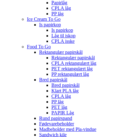
Papirlåg
CPLA låg
PP låg
Ice Cream To Go
Is papirkop
Is papirkop
Låg til iskop
CPLA isske
Food To Go
Rektangulær papirskål
Rektangulær papirskål
CPLA rektangulært låg
PET rektangulært låg
PP rektangulært låg
Bred papirskål
Bred papirskål
Klart PLA låg
CPLA låg
PP låg
PET låg
PAPIR Låg
Rund papirspand
Fødevarebeholder
Madbeholder med Pla-vindue
Sandwich kile