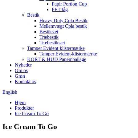
Papir Portion Cup
PET låg
Bestik
Heavy Duty Cpla Bestik
Mellemvægt Cpla bestik
Bestiksæt
Træbestik
Træbestiksæt
Tamper Evident-klistermærke
Tamper Evident-klistermærke
KORT & HUD Papemballage
Nyheder
Om os
Grøn
Kontakt os
English
Hjem
Produkter
Ice Cream To Go
Ice Cream To Go