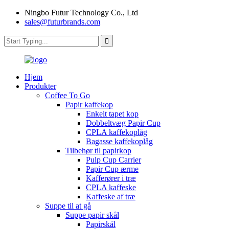
Ningbo Futur Technology Co., Ltd
sales@futurbrands.com
Hjem
Produkter
Coffee To Go
Papir kaffekop
Enkelt tapet kop
Dobbeltvæg Papir Cup
CPLA kaffekoplåg
Bagasse kaffekoplåg
Tilbehør til papirkop
Pulp Cup Carrier
Papir Cup ærme
Kafferører i træ
CPLA kaffeske
Kaffeske af træ
Suppe til at gå
Suppe papir skål
Papirskål