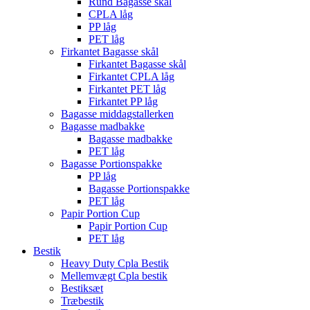
Rund Bagasse skål
CPLA låg
PP låg
PET låg
Firkantet Bagasse skål
Firkantet Bagasse skål
Firkantet CPLA låg
Firkantet PET låg
Firkantet PP låg
Bagasse middagstallerken
Bagasse madbakke
Bagasse madbakke
PET låg
Bagasse Portionspakke
PP låg
Bagasse Portionspakke
PET låg
Papir Portion Cup
Papir Portion Cup
PET låg
Bestik
Heavy Duty Cpla Bestik
Mellemvægt Cpla bestik
Bestiksæt
Træbestik