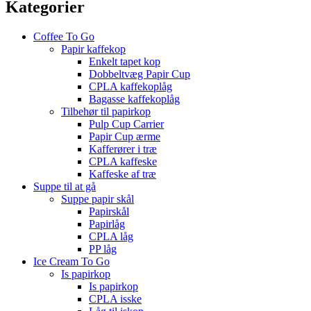
Kategorier
Coffee To Go
Papir kaffekop
Enkelt tapet kop
Dobbeltvæg Papir Cup
CPLA kaffekoplåg
Bagasse kaffekoplåg
Tilbehør til papirkop
Pulp Cup Carrier
Papir Cup ærme
Kafferører i træ
CPLA kaffeske
Kaffeske af træ
Suppe til at gå
Suppe papir skål
Papirskål
Papirlåg
CPLA låg
PP låg
Ice Cream To Go
Is papirkop
Is papirkop
CPLA isske