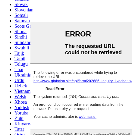
Slovak
Slovenian
Somali
Samoan
Scots Gaelic
Shona
Sindhi
Sundanese
Swahili
Tajik
Tamil
Telugu
Thai
Ukrainian
Urdu
Uzbek
Vietnamese
Welsh
Xhosa
Yiddish
Yoruba
Zulu
Kinyarwanda
Tatar
Oriya