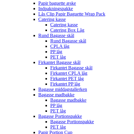
Papir baguette æske
Indpakningspakke
Lås Clip Papir Baguette Wrap Pack
Catering kasse
Catering kasse
Catering Box Låg
Rund Bagasse skål
Rund Bagasse skål
CPLA låg
PP låg
PET låg
Firkantet Bagasse skål
Firkantet Bagasse skål
Firkantet CPLA låg
Firkantet PET låg
Firkantet PP låg
Bagasse middagstallerken
Bagasse madbakke
Bagasse madbakke
PP låg
PET låg
Bagasse Portionspakke
Bagasse Portionspakke
PET låg
Papir Portion Cup