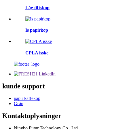
Låg til iskop
Is papirkop
CPLA isske
kunde support
papir kaffekop
Grøn
Kontaktoplysninger
Ningbo Futur Technology Co., Ltd